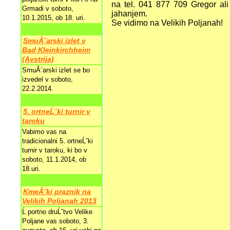
na tel. 041 877 709 Gregor ali
Grmadi v soboto,
jahanjem.
10.1.2015, ob 18. uri.
Se vidimo na Velikih Poljanah!
SmuĂ¨arski izlet v
Bad Kleinkirchheim
(Avstrija)
SmuĂ¨arski izlet se bo
izvedel v soboto,
22.2.2014.
5. ortneĹˇki turnir v
taroku
Vabimo vas na
tradicionalni 5. ortneĹˇki
turnir v taroku, ki bo v
soboto, 11.1.2014, ob
18.uri.
KmeĂ¨ki praznik na
Velikih Poljanah 2013
Ĺ portno druĹˇtvo Velike
Poljane vas soboto, 3.