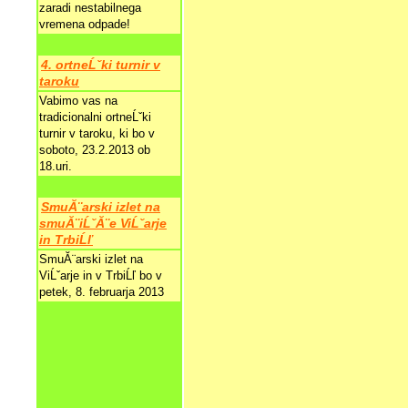
zaradi nestabilnega
vremena odpade!
4. ortneĹˇki turnir v
taroku
Vabimo vas na
tradicionalni ortneĹˇki
turnir v taroku, ki bo v
soboto, 23.2.2013 ob
18.uri.
SmuĂ¨arski izlet na
smuĂ¨iĹˇĂ¨e ViĹˇarje
in TrbiĹľ
SmuĂ¨arski izlet na
ViĹˇarje in v TrbiĹľ bo v
petek, 8. februarja 2013