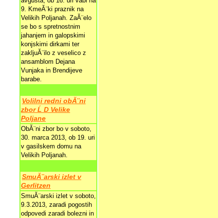
avgusta, ob 16. uri vabi na
9. KmeĂ¨ki praznik na
Velikih Poljanah. ZaĂ¨elo
se bo s spretnostnim
jahanjem in galopskimi
konjskimi dirkami ter
zakljuĂ¨ilo z veselico z
ansamblom Dejana
Vunjaka in Brendijeve
barabe.
Volilni redni obĂ¨ni
zbor Ĺ D Velike
Poljane
ObĂ¨ni zbor bo v soboto,
30. marca 2013, ob 19. uri
v gasilskem domu na
Velikih Poljanah.
SmuĂ¨arski izlet v
Gerlitzen
SmuĂ¨arski izlet v soboto,
9.3.2013, zaradi pogostih
odpovedi zaradi bolezni in