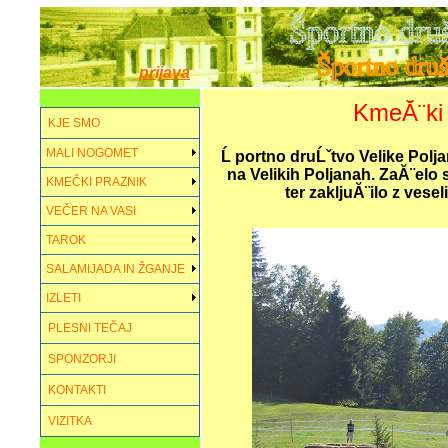
prijava
KmeĂ¨ki 
KJE SMO
MALI NOGOMET
Ĺ portno druĹˇtvo Velike Polja
na Velikih Poljanah. ZaĂ¨elo
KMEČKI PRAZNIK
ter zakljuĂ¨ilo z ves
VEČER NA VASI
TAROK
SALAMIJADA IN ŽGANJE
IZLETI
PLESNI TEČAJ
SPONZORJI
KONTAKTI
VIZITKA