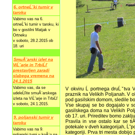
6. ortneĹˇki turnir v
taroku
Vabimo vas na 6.
ortneĹˇki turnir v taroku, ki
bo v gostilni Matjak v
Ortneku
v soboto, 28.2.2015 ob
18. uri
SmuĂ¨arski izlet na
ViĹˇarje in TrbiĹľ
prestavljen zaradi
slabega vremena na
24.1.2015
Vabimo vas, da se
V okviru Ĺ portnega druĹˇtva Ve
udeleĹľite smuĂ¨arskega
praznik na Velikih Poljanah. V o
izleta na ViĹˇarje in TrbiĹľ
pod gasilskim domom, sledile bod
v soboto, 24.1.2015.
Vse skupaj se bo dogajalo v sob
gasilskega doma na Velikih Polj
ob 17. uri. Prireditev bomo zakl
9. poljanski turnir v
Pravila in vse ostalo kar se tiĂ
taroku
potekale v dveh kategorijah, Ĺˇpo
Vabimo vas na 9.
kategoriji. Prva tri mesta dobijo
poljanski turni v koĂ¨o na